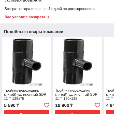
Условия возврата
Возврат товара в течение 14 дней по договоренности
Все условия возврата
Подобные товары компании
Тройник-переходник
Тройник-переходник
Трой
(литой) удлиненный SDR
(литой) удлиненный SDR
(лит
11 Т 125х75
11 Т 180х125
11 Т
5 590
16 900
4 9
₸
₸