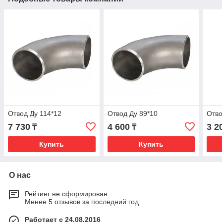
Отвод Ду 114*12
Отвод Ду 89*10
Отво
7 730
4 600
3 2
₸
₸
Купить
Купить
О нас
Рейтинг не сформирован
Менее 5 отзывов за последний год
Работает с 24.08.2016