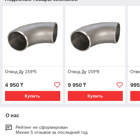
Отвод Ду 159*5
Отвод Ду 159*8
Отво
4 950
9 950
995
₸
₸
Купить
Купить
О нас
Рейтинг не сформирован
Менее 5 отзывов за последний год