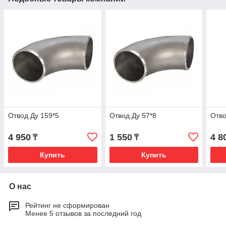
Отвод Ду 159*5
Отвод Ду 57*8
Отво
4 950
1 550
4 8
₸
₸
Купить
Купить
О нас
Рейтинг не сформирован
Менее 5 отзывов за последний год