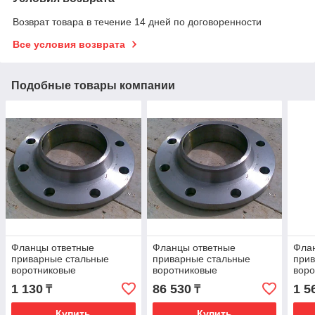
Возврат товара в течение 14 дней по договоренности
Все условия возврата
Подобные товары компании
Фланцы ответные
Фланцы ответные
Фла
приварные стальные
приварные стальные
при
воротниковые
воротниковые
воро
ГОСТ12821-80(Ру-16)
ГОСТ12821-80(Ру-16)
ГОСТ
1 130
86 530
1 5
₸
₸
Ду15
Ду500
Ду2
Купить
Купить