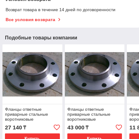
Возврат товара в течение 14 дней по договоренности
Все условия возврата
Подобные товары компании
Фланцы ответные
Фланцы ответные
Фла
приварные стальные
приварные стальные
при
воротниковые
воротниковые
воро
ГОСТ12821-80 Ру-63
ГОСТ12821-80 Ру-63
ГОС
27 140
43 000
11 
₸
₸
Ду-150
Ду-200
Ду-1
Купить
Купить