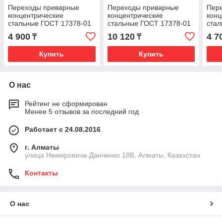
Переходы приварные
Переходы приварные
Пер
концентрические
концентрические
конц
стальные ГОСТ 17378-01
стальные ГОСТ 17378-01
стал
Ду-219х133
Ду-273х219
Ду-2
4 900
10 120
4 7
₸
₸
Купить
Купить
О нас
Рейтинг не сформирован
Менее 5 отзывов за последний год
Работает с 24.08.2016
г. Алматы
улица Немировича-Данченко 18В, Алматы, Казахстан
Контакты
О нас