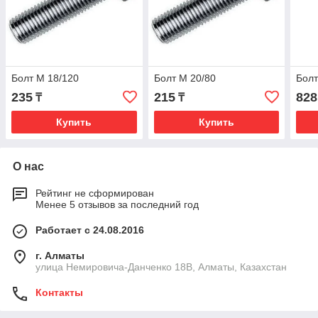
Болт М 18/120
Болт М 20/80
Болт
235
215
828
₸
₸
Купить
Купить
О нас
Рейтинг не сформирован
Менее 5 отзывов за последний год
Работает с 24.08.2016
г. Алматы
улица Немировича-Данченко 18В, Алматы, Казахстан
Контакты