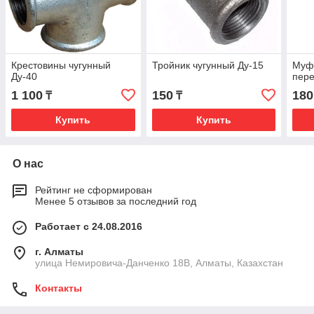
Крестовины чугунный
Тройник чугунный Ду-15
Муфт
Ду-40
пере
1 100
150
180
₸
₸
Купить
Купить
О нас
Рейтинг не сформирован
Менее 5 отзывов за последний год
Работает с 24.08.2016
г. Алматы
улица Немировича-Данченко 18В, Алматы, Казахстан
Контакты