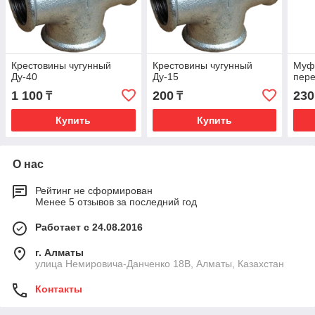
Крестовины чугунный
Крестовины чугунный
Муфт
Ду-40
Ду-15
пере
1 100
200
230
₸
₸
Купить
Купить
О нас
Рейтинг не сформирован
Менее 5 отзывов за последний год
Работает с 24.08.2016
г. Алматы
улица Немировича-Данченко 18В, Алматы, Казахстан
Контакты