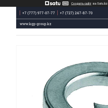
Создать сайт
на Satu.kz
+7 (777) 977-07-77
+7 (727) 247-87-70
www.kgp-group.kz