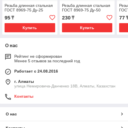
Резьба длинная стальная
Резьба длинная стальная
Резь
ГОСТ 8969-75 Ду-25
ГОСТ 8969-75 Ду-50
ГОСТ
95
230
77
₸
₸
Купить
Купить
О нас
Рейтинг не сформирован
Менее 5 отзывов за последний год
Работает с 24.08.2016
г. Алматы
улица Немировича-Данченко 18В, Алматы, Казахстан
Контакты
О нас