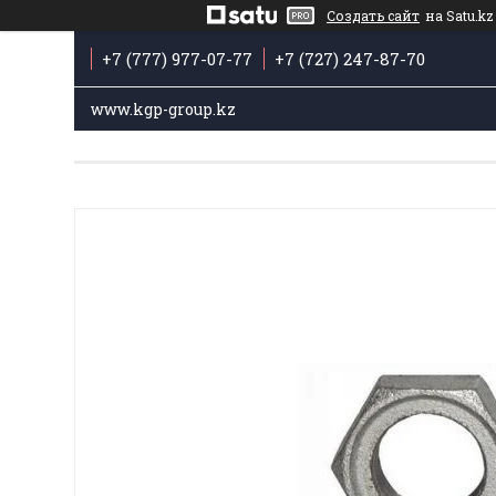
Создать сайт
на Satu.kz
+7 (777) 977-07-77
+7 (727) 247-87-70
www.kgp-group.kz