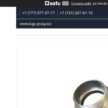
Создать сайт
на Satu.kz
+7 (777) 977-07-77
+7 (727) 247-87-70
www.kgp-group.kz