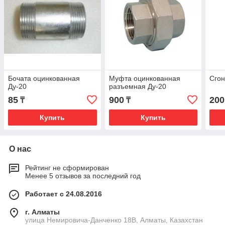
Бочата оцинкованная
Муфта оцинкованная
Сгон
Ду-20
разъемная Ду-20
85
900
200
₸
₸
Купить
Купить
О нас
Рейтинг не сформирован
Менее 5 отзывов за последний год
Работает с 24.08.2016
г. Алматы
улица Немировича-Данченко 18В, Алматы, Казахстан