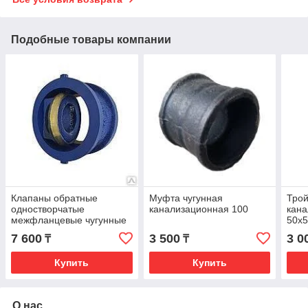
Подобные товары компании
Клапаны обратные
Муфта чугунная
Трой
одностворчатые
канализационная 100
кана
межфланцевые чугунные
50х
Ру 16 Ду-100
7 600
3 500
3 0
₸
₸
Купить
Купить
О нас