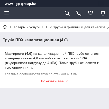
www.kgp-group.kz
Товары и услуги
ПВХ трубы и фитинги и для канализац
Труба ПВХ канализационная (4.0)
Маркировка
(4.0)
на канализационной ПВХ-трубе означает
толщину стенки 4,0 мм
либо класс жесткости
SN4
(выдерживает нагрузку до 4 кПа). Такие трубы относятся к
усиленному типу.
Главные особенности труб со стенкой 4.0 мм
Назначение
: Чаще всего используются для
Показать всё
наружной канализации (под землей от дома к септику)
или для скрытой прокладки внутри фундамента и
межэтажных стояков.
Прочность
: Толщина 4,0 мм защищает трубу от
деформации под весом грунта, пешеходных дорожек и