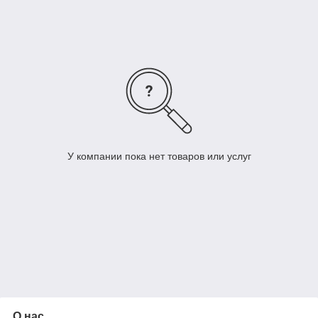
при случайных ударах во время монтажа.
Долговечность
: Непластифицированный ПВХ
(НПВХ) со стенкой 4 мм устойчив к бытовой химии,
горячей воде (до 60–90 °C) и служит более 50 лет.
Размеры
: Такая толщина стенки обычно
встречается у труб крупных диаметров — от 110 мм,
150 мм и 160 мм.
У компании пока нет товаров или услуг
О нас